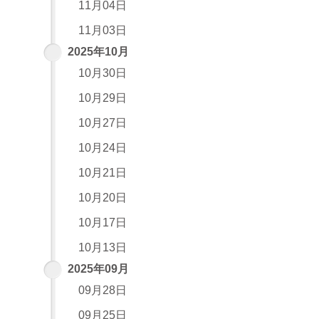
11月04日
11月03日
2025年10月
10月30日
10月29日
10月27日
10月24日
10月21日
10月20日
10月17日
10月13日
2025年09月
09月28日
09月25日