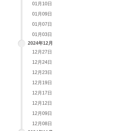
01月10日
01月09日
01月07日
01月03日
2024年12月
12月27日
12月24日
12月23日
12月19日
12月17日
12月12日
12月09日
12月08日