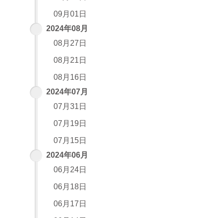
09月01日
2024年08月
08月27日
08月21日
08月16日
2024年07月
07月31日
07月19日
07月15日
2024年06月
06月24日
06月18日
06月17日