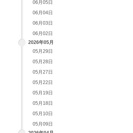
06月05日
06月04日
06月03日
06月02日
2026年05月
05月29日
05月28日
05月27日
05月22日
05月19日
05月18日
05月10日
05月09日
2026年04月