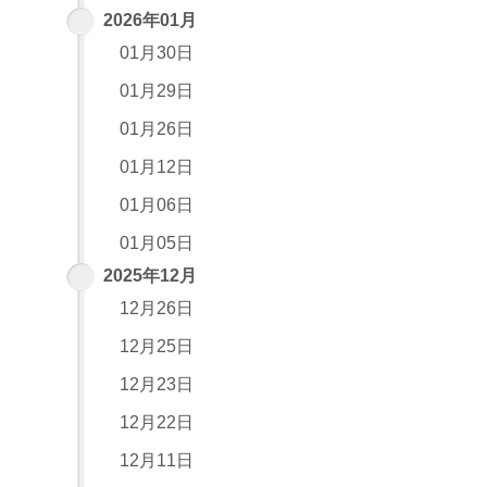
2026年01月
01月30日
01月29日
01月26日
01月12日
01月06日
01月05日
2025年12月
12月26日
12月25日
12月23日
12月22日
12月11日