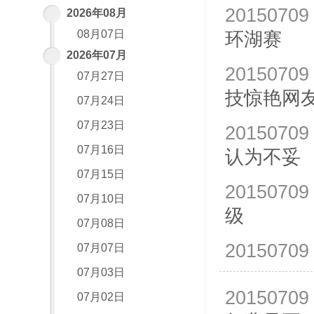
20150709
2026年08月
08月07日
环湖赛
2026年07月
20150709
07月27日
技惊艳网
07月24日
07月23日
20150709
07月16日
认为不妥
07月15日
20150709
07月10日
级
07月08日
20150709
07月07日
07月03日
20150709
07月02日