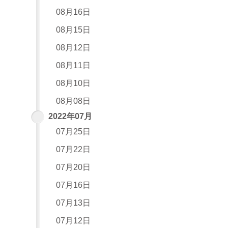
08月16日
08月15日
08月12日
08月11日
08月10日
08月08日
2022年07月
07月25日
07月22日
07月20日
07月16日
07月13日
07月12日