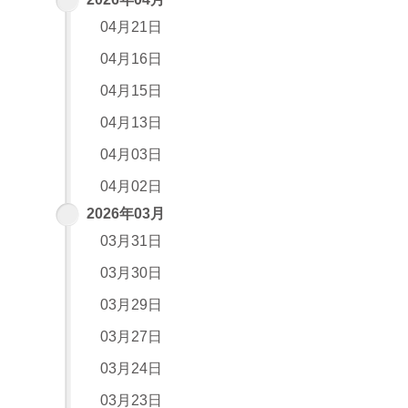
04月21日
04月16日
04月15日
04月13日
04月03日
04月02日
2026年03月
03月31日
03月30日
03月29日
03月27日
03月24日
03月23日