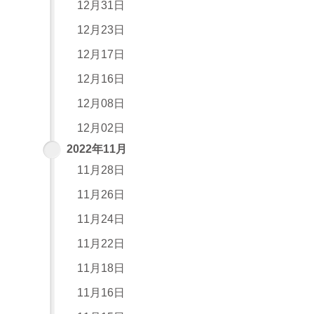
12月31日
12月23日
12月17日
12月16日
12月08日
12月02日
2022年11月
11月28日
11月26日
11月24日
11月22日
11月18日
11月16日