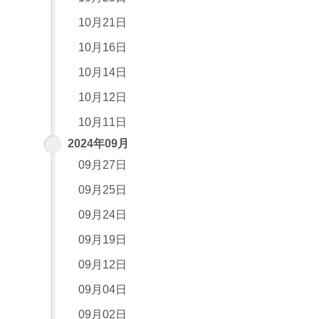
10月21日
10月16日
10月14日
10月12日
10月11日
2024年09月
09月27日
09月25日
09月24日
09月19日
09月12日
09月04日
09月02日