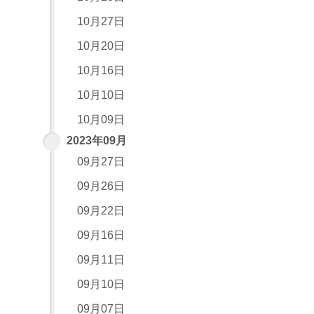
10月27日
10月20日
10月16日
10月10日
10月09日
2023年09月
09月27日
09月26日
09月22日
09月16日
09月11日
09月10日
09月07日