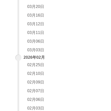
03月20日
03月16日
03月12日
03月11日
03月06日
03月03日
2026年02月
02月25日
02月10日
02月09日
02月07日
02月06日
02月03日