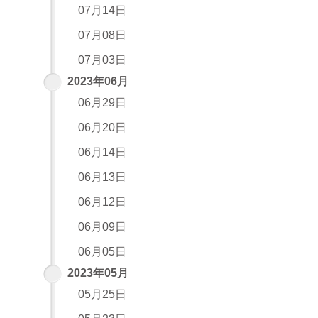
07月14日
07月08日
07月03日
2023年06月
06月29日
06月20日
06月14日
06月13日
06月12日
06月09日
06月05日
2023年05月
05月25日