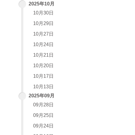
2025年10月
10月30日
10月29日
10月27日
10月24日
10月21日
10月20日
10月17日
10月13日
2025年09月
09月28日
09月25日
09月24日