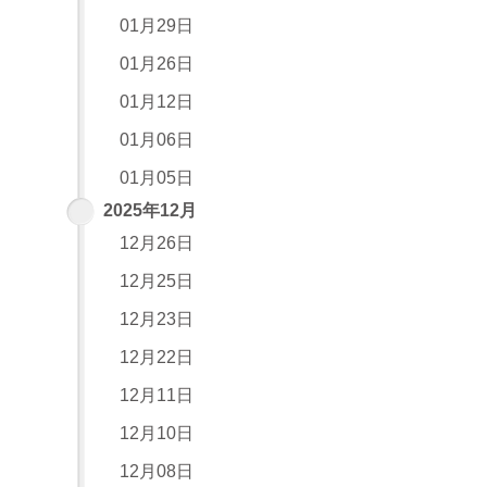
01月29日
01月26日
01月12日
01月06日
01月05日
2025年12月
12月26日
12月25日
12月23日
12月22日
12月11日
12月10日
12月08日