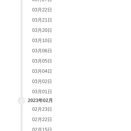
03月22日
03月21日
03月20日
03月10日
03月06日
03月05日
03月04日
03月02日
03月01日
2023年02月
02月23日
02月22日
02月15日