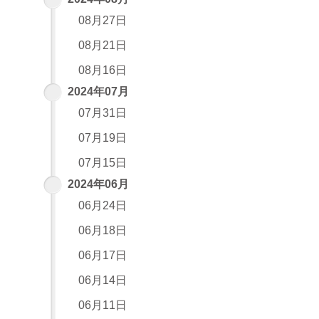
08月27日
08月21日
08月16日
2024年07月
07月31日
07月19日
07月15日
2024年06月
06月24日
06月18日
06月17日
06月14日
06月11日