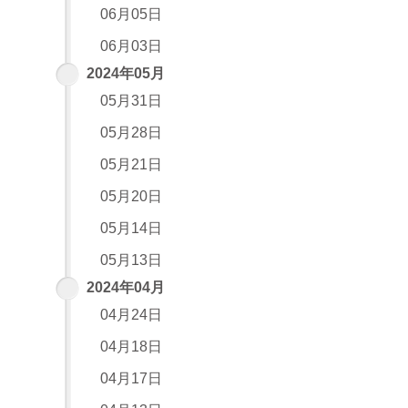
06月05日
06月03日
2024年05月
05月31日
05月28日
05月21日
05月20日
05月14日
05月13日
2024年04月
04月24日
04月18日
04月17日