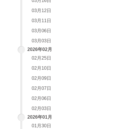
03月16日
03月12日
03月11日
03月06日
03月03日
2026年02月
02月25日
02月10日
02月09日
02月07日
02月06日
02月03日
2026年01月
01月30日