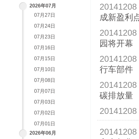
20141208
2026年07月
07月27日
成新盈利
07月24日
20141208
07月23日
园将开幕
07月16日
20141208
07月15日
行车部件
07月10日
07月08日
20141208
07月07日
碳排放量
07月03日
20141208
07月02日
07月01日
20141208
2026年06月