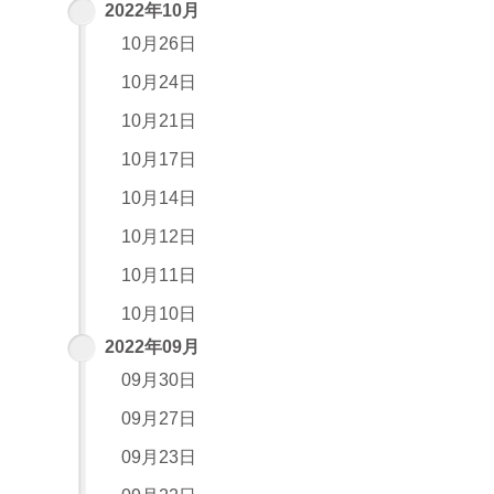
2022年10月
10月26日
10月24日
10月21日
10月17日
10月14日
10月12日
10月11日
10月10日
2022年09月
09月30日
09月27日
09月23日