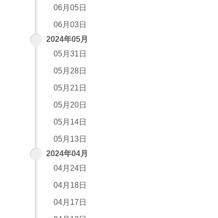
06月05日
06月03日
2024年05月
05月31日
05月28日
05月21日
05月20日
05月14日
05月13日
2024年04月
04月24日
04月18日
04月17日