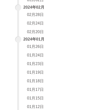
2024年02月
02月28日
02月24日
02月20日
2024年01月
01月26日
01月24日
01月23日
01月19日
01月18日
01月17日
01月15日
01月12日