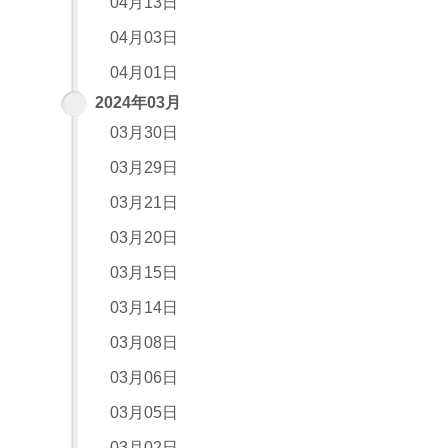
04月13日
04月03日
04月01日
2024年03月
03月30日
03月29日
03月21日
03月20日
03月15日
03月14日
03月08日
03月06日
03月05日
03月02日