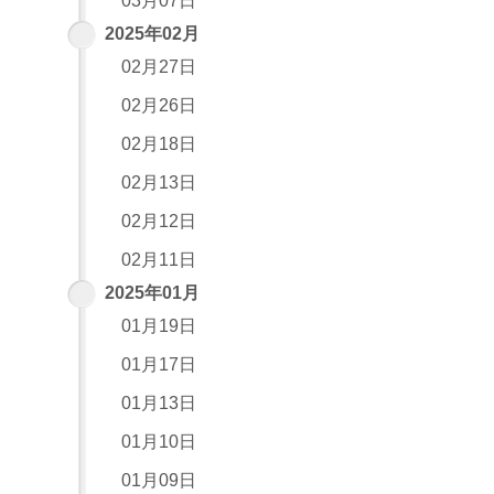
03月07日
2025年02月
02月27日
02月26日
02月18日
02月13日
02月12日
02月11日
2025年01月
01月19日
01月17日
01月13日
01月10日
01月09日