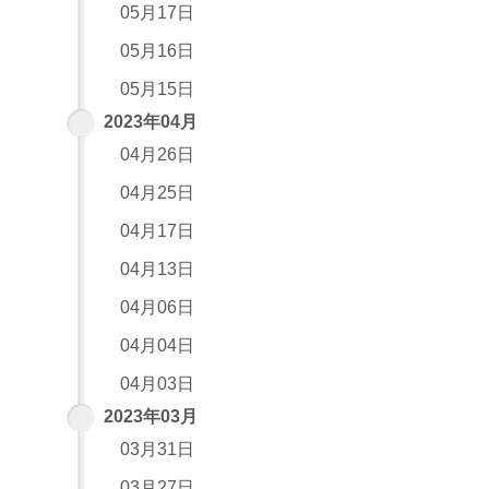
05月17日
05月16日
05月15日
2023年04月
04月26日
04月25日
04月17日
04月13日
04月06日
04月04日
04月03日
2023年03月
03月31日
03月27日