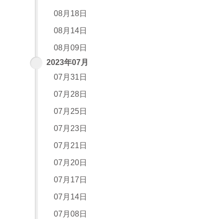
08月18日
08月14日
08月09日
2023年07月
07月31日
07月28日
07月25日
07月23日
07月21日
07月20日
07月17日
07月14日
07月08日