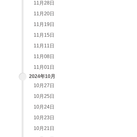
11月28日
11月20日
11月19日
11月15日
11月11日
11月08日
11月01日
2024年10月
10月27日
10月25日
10月24日
10月23日
10月21日