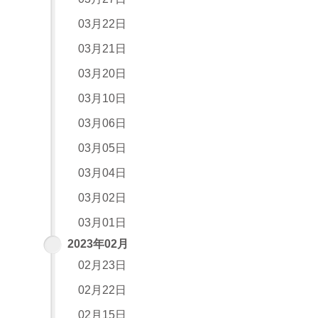
03月22日
03月21日
03月20日
03月10日
03月06日
03月05日
03月04日
03月02日
03月01日
2023年02月
02月23日
02月22日
02月15日