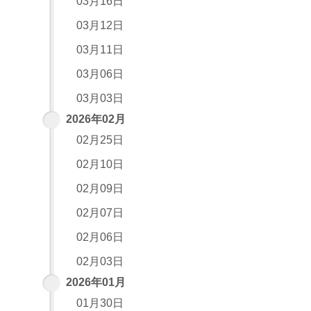
03月16日
03月12日
03月11日
03月06日
03月03日
2026年02月
02月25日
02月10日
02月09日
02月07日
02月06日
02月03日
2026年01月
01月30日