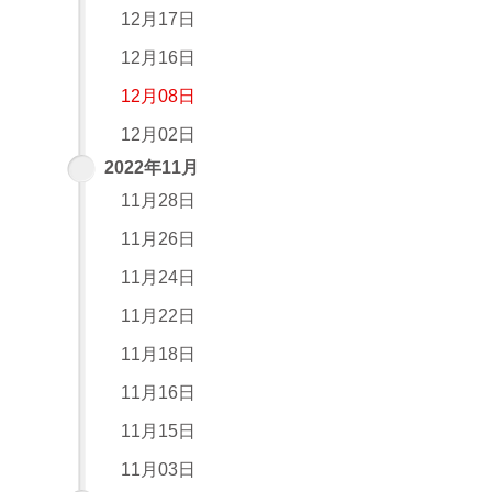
12月17日
12月16日
12月08日
12月02日
2022年11月
11月28日
11月26日
11月24日
11月22日
11月18日
11月16日
11月15日
11月03日