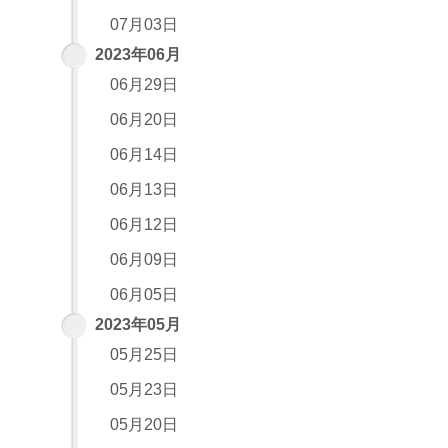
07月03日
2023年06月
06月29日
06月20日
06月14日
06月13日
06月12日
06月09日
06月05日
2023年05月
05月25日
05月23日
05月20日