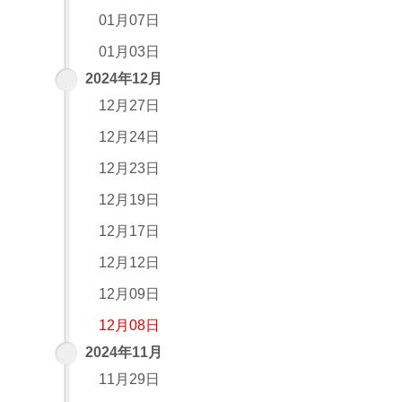
01月07日
01月03日
2024年12月
12月27日
12月24日
12月23日
12月19日
12月17日
12月12日
12月09日
12月08日
2024年11月
11月29日