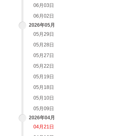
06月03日
06月02日
2026年05月
05月29日
05月28日
05月27日
05月22日
05月19日
05月18日
05月10日
05月09日
2026年04月
04月21日