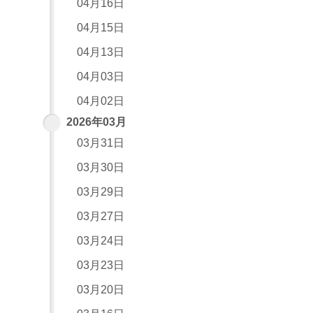
04月16日
04月15日
04月13日
04月03日
04月02日
2026年03月
03月31日
03月30日
03月29日
03月27日
03月24日
03月23日
03月20日