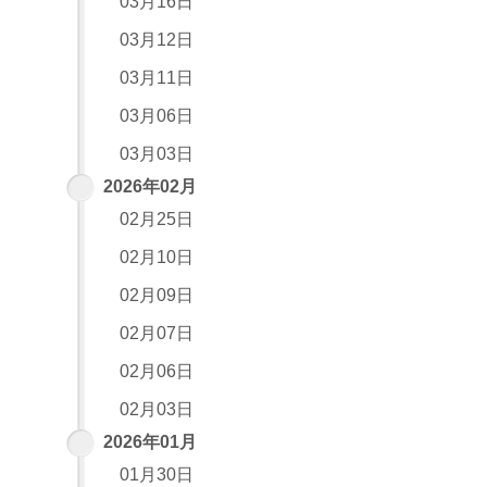
03月16日
03月12日
03月11日
03月06日
03月03日
2026年02月
02月25日
02月10日
02月09日
02月07日
02月06日
02月03日
2026年01月
01月30日