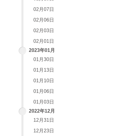
02月07日
02月06日
02月03日
02月01日
2023年01月
01月30日
01月13日
01月10日
01月06日
01月03日
2022年12月
12月31日
12月23日