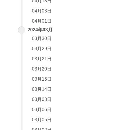
04月13日
04月03日
04月01日
2024年03月
03月30日
03月29日
03月21日
03月20日
03月15日
03月14日
03月08日
03月06日
03月05日
03月02日