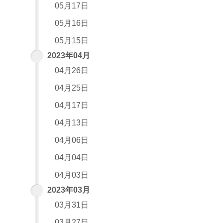
05月17日
05月16日
05月15日
2023年04月
04月26日
04月25日
04月17日
04月13日
04月06日
04月04日
04月03日
2023年03月
03月31日
03月27日