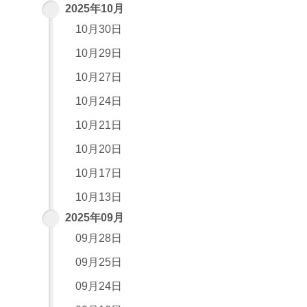
2025年10月
10月30日
10月29日
10月27日
10月24日
10月21日
10月20日
10月17日
10月13日
2025年09月
09月28日
09月25日
09月24日