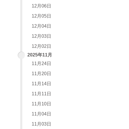
12月06日
12月05日
12月04日
12月03日
12月02日
2025年11月
11月24日
11月20日
11月14日
11月11日
11月10日
11月04日
11月03日