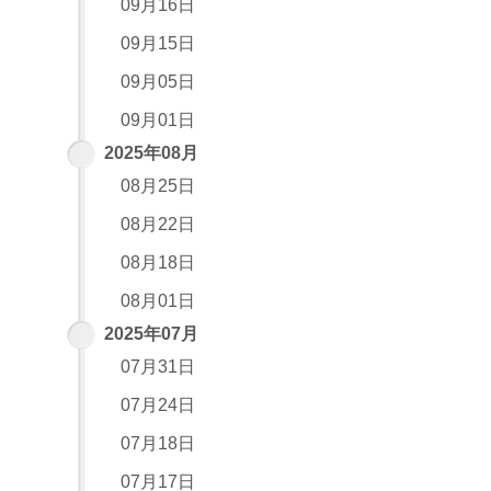
09月16日
09月15日
09月05日
09月01日
2025年08月
08月25日
08月22日
08月18日
08月01日
2025年07月
07月31日
07月24日
07月18日
07月17日