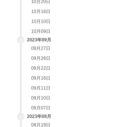
10月20日
10月16日
10月10日
10月09日
2023年09月
09月27日
09月26日
09月22日
09月16日
09月11日
09月10日
09月07日
2023年08月
08月19日