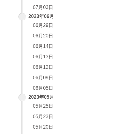
07月03日
2023年06月
06月29日
06月20日
06月14日
06月13日
06月12日
06月09日
06月05日
2023年05月
05月25日
05月23日
05月20日