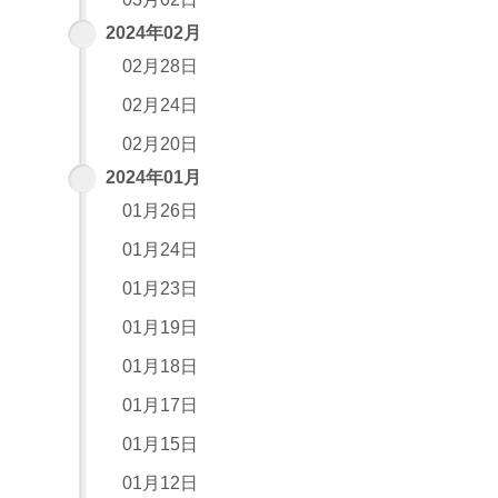
2024年02月
02月28日
02月24日
02月20日
2024年01月
01月26日
01月24日
01月23日
01月19日
01月18日
01月17日
01月15日
01月12日