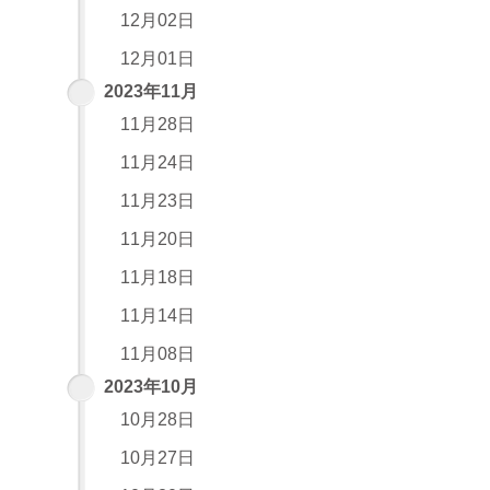
12月02日
12月01日
2023年11月
11月28日
11月24日
11月23日
11月20日
11月18日
11月14日
11月08日
2023年10月
10月28日
10月27日