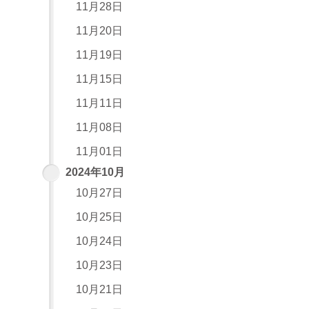
11月28日
11月20日
11月19日
11月15日
11月11日
11月08日
11月01日
2024年10月
10月27日
10月25日
10月24日
10月23日
10月21日