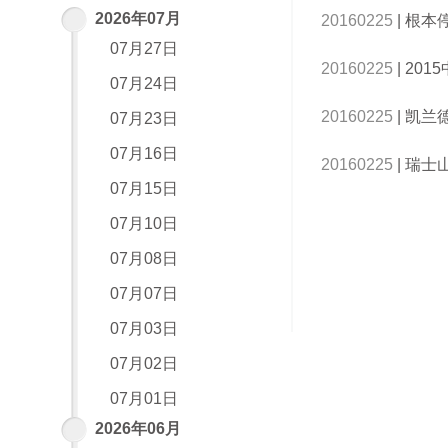
2026年07月
20160225
|
根本
07月27日
20160225
|
20
07月24日
20160225
|
凯兰
07月23日
07月16日
20160225
|
瑞士
07月15日
07月10日
07月08日
07月07日
07月03日
07月02日
07月01日
2026年06月