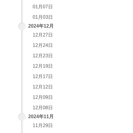
01月07日
01月03日
2024年12月
12月27日
12月24日
12月23日
12月19日
12月17日
12月12日
12月09日
12月08日
2024年11月
11月29日