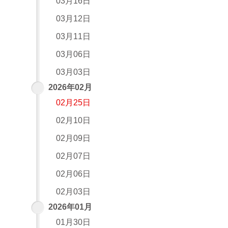
03月16日
03月12日
03月11日
03月06日
03月03日
2026年02月
02月25日
02月10日
02月09日
02月07日
02月06日
02月03日
2026年01月
01月30日