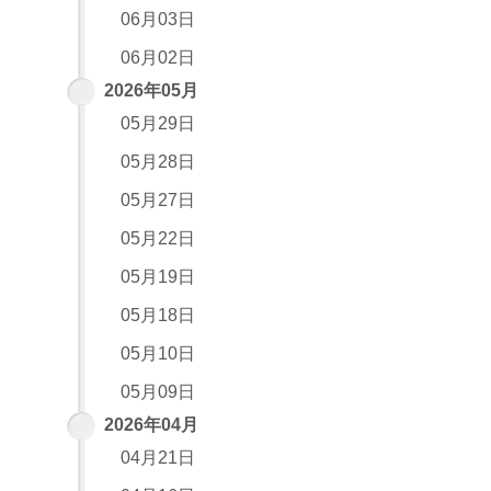
06月03日
06月02日
2026年05月
05月29日
05月28日
05月27日
05月22日
05月19日
05月18日
05月10日
05月09日
2026年04月
04月21日