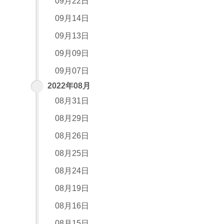
09月22日
09月14日
09月13日
09月09日
09月07日
2022年08月
08月31日
08月29日
08月26日
08月25日
08月24日
08月19日
08月16日
08月15日