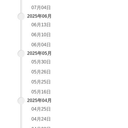
07月04日
2025年06月
06月13日
06月10日
06月04日
2025年05月
05月30日
05月26日
05月25日
05月16日
2025年04月
04月25日
04月24日