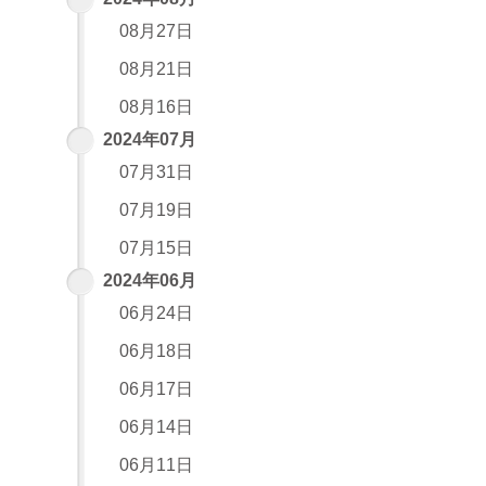
08月27日
08月21日
08月16日
2024年07月
07月31日
07月19日
07月15日
2024年06月
06月24日
06月18日
06月17日
06月14日
06月11日