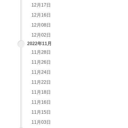
12月17日
12月16日
12月08日
12月02日
2022年11月
11月28日
11月26日
11月24日
11月22日
11月18日
11月16日
11月15日
11月03日