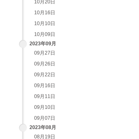
10月20日
10月16日
10月10日
10月09日
2023年09月
09月27日
09月26日
09月22日
09月16日
09月11日
09月10日
09月07日
2023年08月
08月19日