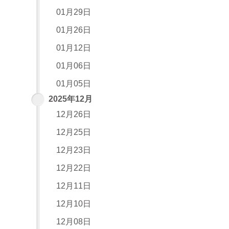
01月29日
01月26日
01月12日
01月06日
01月05日
2025年12月
12月26日
12月25日
12月23日
12月22日
12月11日
12月10日
12月08日