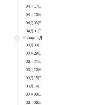
04月17日
04月13日
04月03日
04月01日
2024年03月
03月30日
03月29日
03月21日
03月20日
03月15日
03月14日
03月08日
03月06日