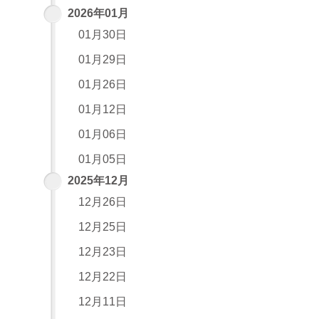
2026年01月
01月30日
01月29日
01月26日
01月12日
01月06日
01月05日
2025年12月
12月26日
12月25日
12月23日
12月22日
12月11日