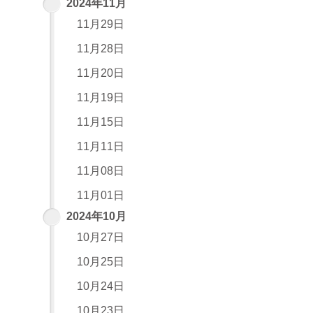
2024年11月
11月29日
11月28日
11月20日
11月19日
11月15日
11月11日
11月08日
11月01日
2024年10月
10月27日
10月25日
10月24日
10月23日