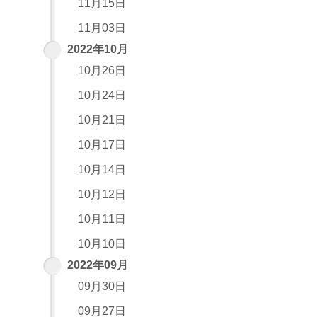
11月15日
11月03日
2022年10月
10月26日
10月24日
10月21日
10月17日
10月14日
10月12日
10月11日
10月10日
2022年09月
09月30日
09月27日