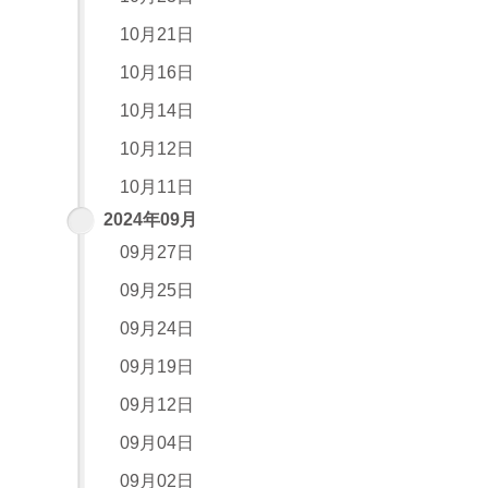
10月21日
10月16日
10月14日
10月12日
10月11日
2024年09月
09月27日
09月25日
09月24日
09月19日
09月12日
09月04日
09月02日