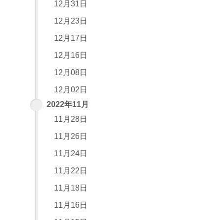
12月31日
12月23日
12月17日
12月16日
12月08日
12月02日
2022年11月
11月28日
11月26日
11月24日
11月22日
11月18日
11月16日