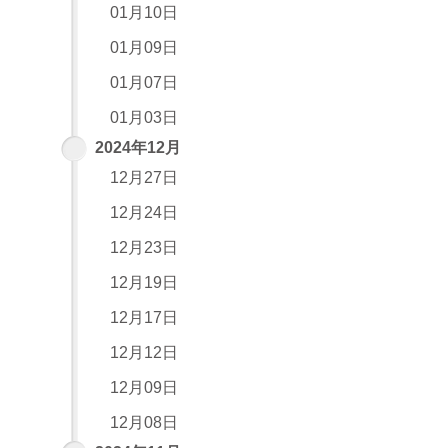
01月10日
01月09日
01月07日
01月03日
2024年12月
12月27日
12月24日
12月23日
12月19日
12月17日
12月12日
12月09日
12月08日