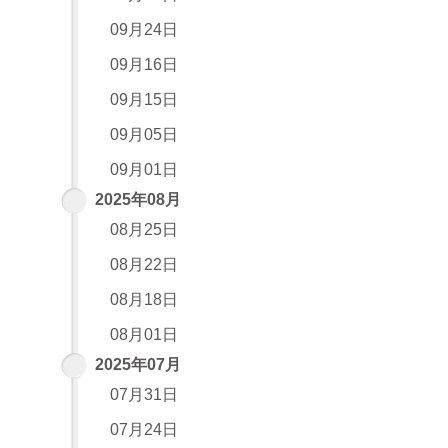
09月24日
09月16日
09月15日
09月05日
09月01日
2025年08月
08月25日
08月22日
08月18日
08月01日
2025年07月
07月31日
07月24日