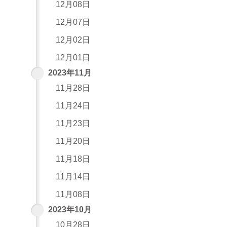
12月08日
12月07日
12月02日
12月01日
2023年11月
11月28日
11月24日
11月23日
11月20日
11月18日
11月14日
11月08日
2023年10月
10月28日