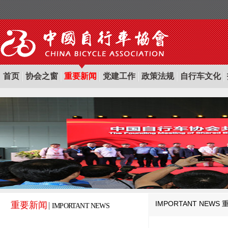
首页
协会之窗
重要新闻
党建工作
政策法规
自行车文化
IMPORTANT NEWS
重要新闻
IMPORTANT NEWS