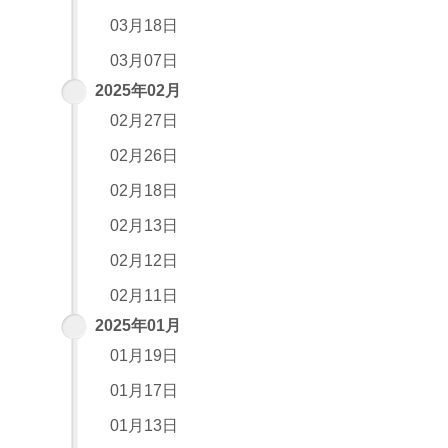
03月18日
03月07日
2025年02月
02月27日
02月26日
02月18日
02月13日
02月12日
02月11日
2025年01月
01月19日
01月17日
01月13日