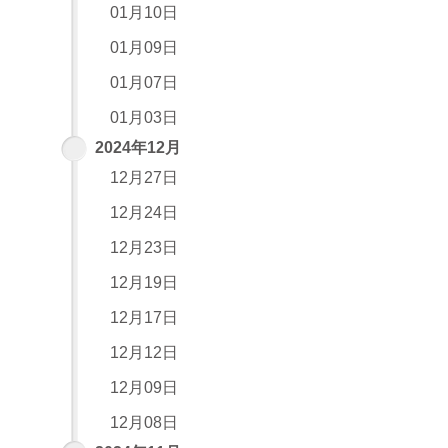
01月10日
01月09日
01月07日
01月03日
2024年12月
12月27日
12月24日
12月23日
12月19日
12月17日
12月12日
12月09日
12月08日