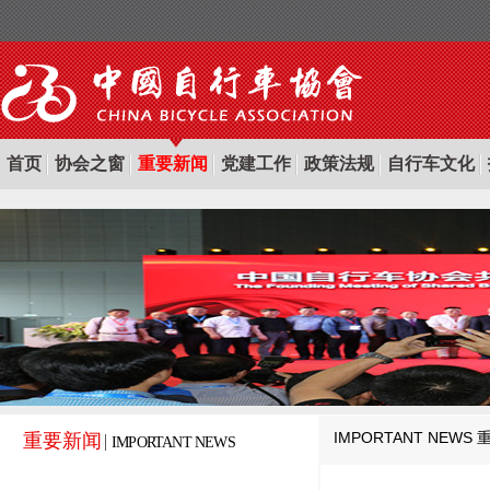
首页
协会之窗
重要新闻
党建工作
政策法规
自行车文化
IMPORTANT NEWS
重要新闻
IMPORTANT NEWS