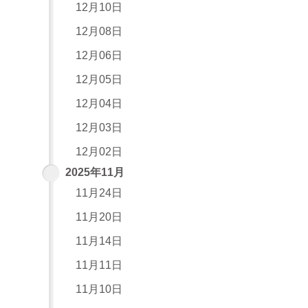
12月10日
12月08日
12月06日
12月05日
12月04日
12月03日
12月02日
2025年11月
11月24日
11月20日
11月14日
11月11日
11月10日