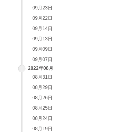
09月23日
09月22日
09月14日
09月13日
09月09日
09月07日
2022年08月
08月31日
08月29日
08月26日
08月25日
08月24日
08月19日