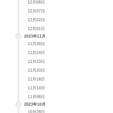
12月08日
12月07日
12月02日
12月01日
2023年11月
11月28日
11月24日
11月23日
11月20日
11月18日
11月14日
11月08日
2023年10月
10月28日