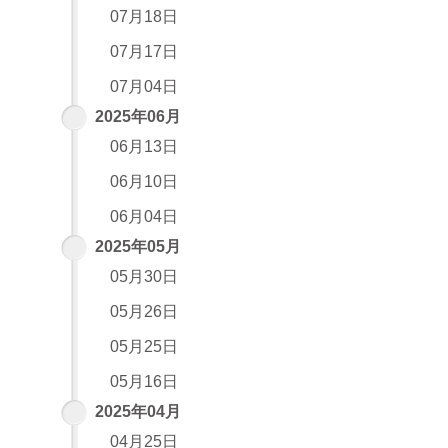
07月18日
07月17日
07月04日
2025年06月
06月13日
06月10日
06月04日
2025年05月
05月30日
05月26日
05月25日
05月16日
2025年04月
04月25日