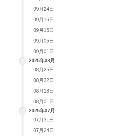
09月24日
09月16日
09月15日
09月05日
09月01日
2025年08月
08月25日
08月22日
08月18日
08月01日
2025年07月
07月31日
07月24日