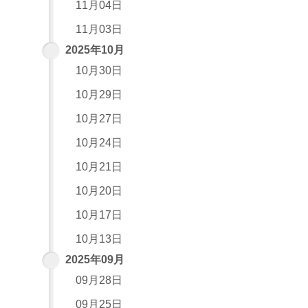
11月04日
11月03日
2025年10月
10月30日
10月29日
10月27日
10月24日
10月21日
10月20日
10月17日
10月13日
2025年09月
09月28日
09月25日