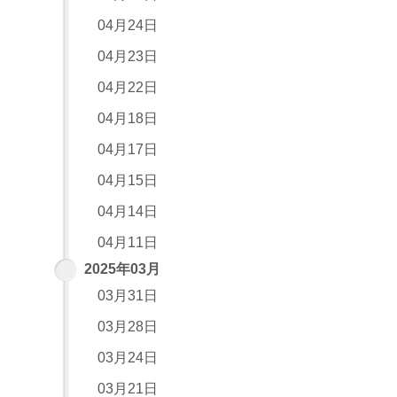
04月24日
04月23日
04月22日
04月18日
04月17日
04月15日
04月14日
04月11日
2025年03月
03月31日
03月28日
03月24日
03月21日