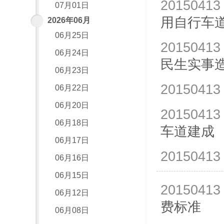
20150413
07月01日
用自行车
2026年06月
06月25日
20150413
06月24日
民生实事
06月23日
20150413
06月22日
06月20日
20150413
06月18日
车道建成
06月17日
20150413
06月16日
06月15日
20150413
06月12日
费标准
06月08日