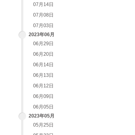
07月14日
07月08日
07月03日
2023年06月
06月29日
06月20日
06月14日
06月13日
06月12日
06月09日
06月05日
2023年05月
05月25日