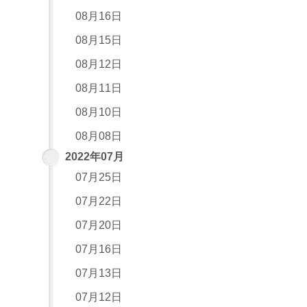
08月16日
08月15日
08月12日
08月11日
08月10日
08月08日
2022年07月
07月25日
07月22日
07月20日
07月16日
07月13日
07月12日