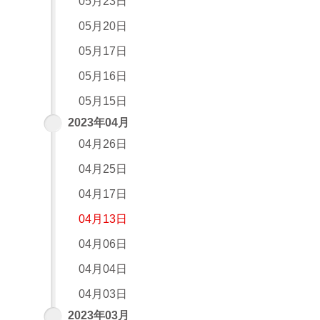
05月23日
05月20日
05月17日
05月16日
05月15日
2023年04月
04月26日
04月25日
04月17日
04月13日
04月06日
04月04日
04月03日
2023年03月