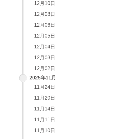
12月10日
12月08日
12月06日
12月05日
12月04日
12月03日
12月02日
2025年11月
11月24日
11月20日
11月14日
11月11日
11月10日