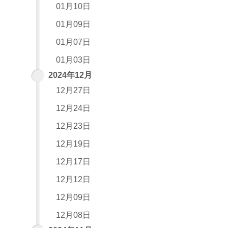
01月10日
01月09日
01月07日
01月03日
2024年12月
12月27日
12月24日
12月23日
12月19日
12月17日
12月12日
12月09日
12月08日