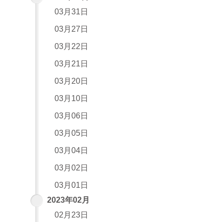
03月31日
03月27日
03月22日
03月21日
03月20日
03月10日
03月06日
03月05日
03月04日
03月02日
03月01日
2023年02月
02月23日