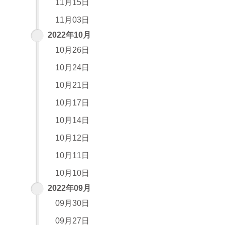
11月15日
11月03日
2022年10月
10月26日
10月24日
10月21日
10月17日
10月14日
10月12日
10月11日
10月10日
2022年09月
09月30日
09月27日