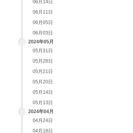
06月14日
06月11日
06月05日
06月03日
2024年05月
05月31日
05月28日
05月21日
05月20日
05月14日
05月13日
2024年04月
04月24日
04月18日