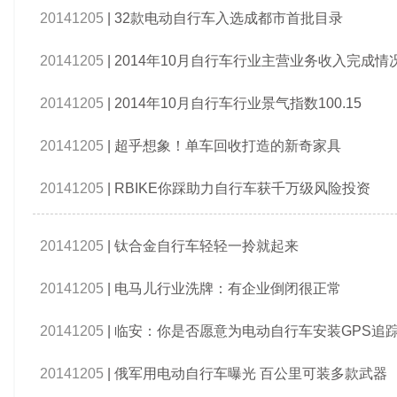
20141205
|
32款电动自行车入选成都市首批目录
20141205
|
2014年10月自行车行业主营业务收入完成情
20141205
|
2014年10月自行车行业景气指数100.15
20141205
|
超乎想象！单车回收打造的新奇家具
20141205
|
RBIKE你踩助力自行车获千万级风险投资
20141205
|
钛合金自行车轻轻一拎就起来
20141205
|
电马儿行业洗牌：有企业倒闭很正常
20141205
|
临安：你是否愿意为电动自行车安装GPS追
20141205
|
俄军用电动自行车曝光 百公里可装多款武器