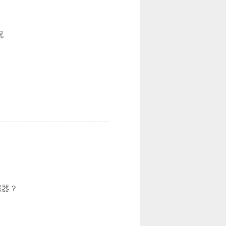
况
踪器？