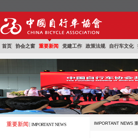
首页
协会之窗
重要新闻
党建工作
政策法规
自行车文化
IMPORTANT NEWS
重要新闻
IMPORTANT NEWS