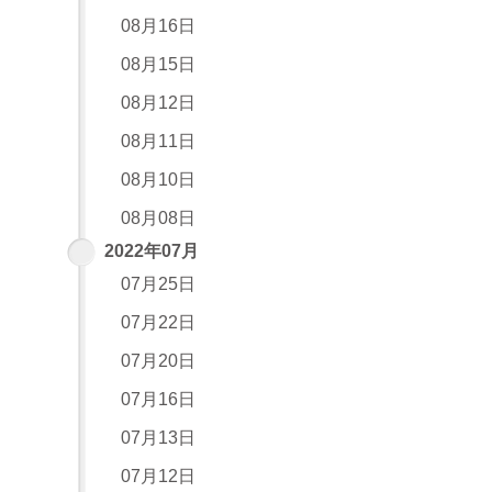
08月16日
08月15日
08月12日
08月11日
08月10日
08月08日
2022年07月
07月25日
07月22日
07月20日
07月16日
07月13日
07月12日