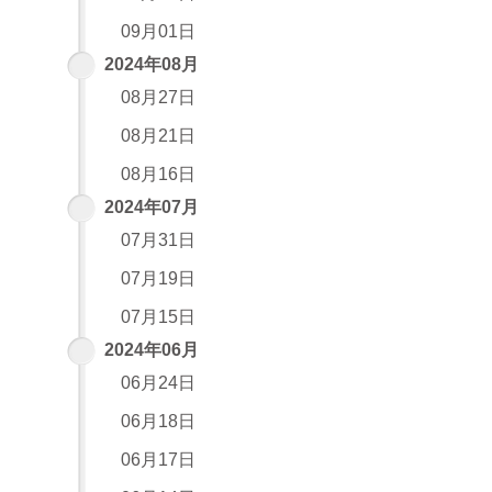
09月01日
2024年08月
08月27日
08月21日
08月16日
2024年07月
07月31日
07月19日
07月15日
2024年06月
06月24日
06月18日
06月17日