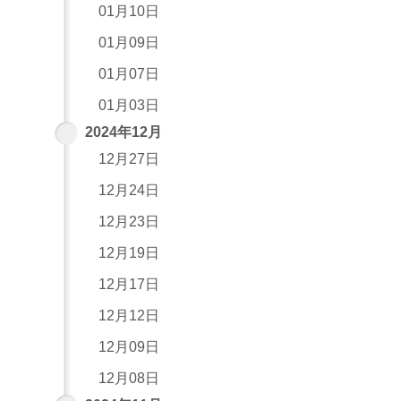
01月10日
01月09日
01月07日
01月03日
2024年12月
12月27日
12月24日
12月23日
12月19日
12月17日
12月12日
12月09日
12月08日