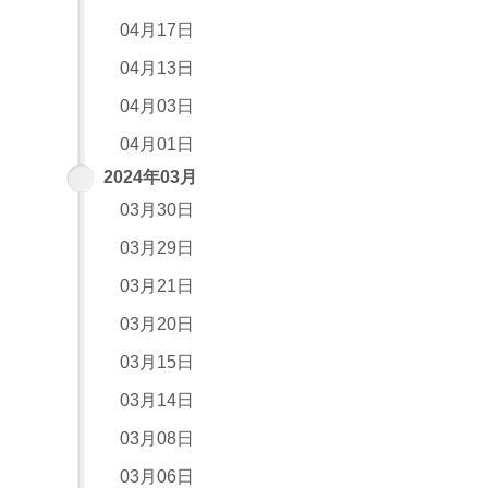
04月17日
04月13日
04月03日
04月01日
2024年03月
03月30日
03月29日
03月21日
03月20日
03月15日
03月14日
03月08日
03月06日