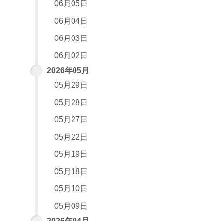
06月05日
06月04日
06月03日
06月02日
2026年05月
05月29日
05月28日
05月27日
05月22日
05月19日
05月18日
05月10日
05月09日
2026年04月