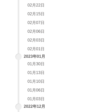
02月22日
02月15日
02月07日
02月06日
02月03日
02月01日
2023年01月
01月30日
01月13日
01月10日
01月06日
01月03日
2022年12月