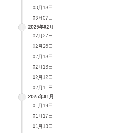
03月18日
03月07日
2025年02月
02月27日
02月26日
02月18日
02月13日
02月12日
02月11日
2025年01月
01月19日
01月17日
01月13日