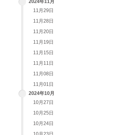
2024年11月
11月29日
11月28日
11月20日
11月19日
11月15日
11月11日
11月08日
11月01日
2024年10月
10月27日
10月25日
10月24日
10月23日