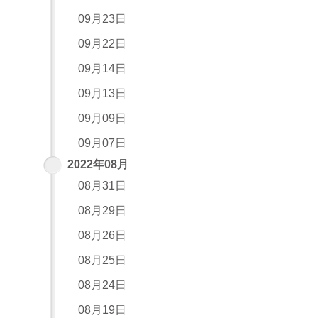
09月23日
09月22日
09月14日
09月13日
09月09日
09月07日
2022年08月
08月31日
08月29日
08月26日
08月25日
08月24日
08月19日