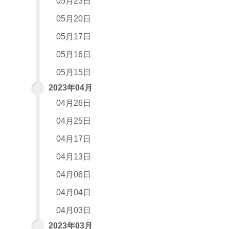
05月23日
05月20日
05月17日
05月16日
05月15日
2023年04月
04月26日
04月25日
04月17日
04月13日
04月06日
04月04日
04月03日
2023年03月