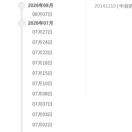
2026年08月
20141110
|
中自
08月07日
2026年07月
07月27日
07月24日
07月23日
07月16日
07月15日
07月10日
07月08日
07月07日
07月03日
07月02日