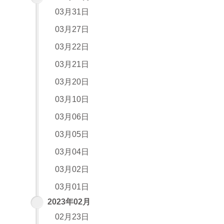
03月31日
03月27日
03月22日
03月21日
03月20日
03月10日
03月06日
03月05日
03月04日
03月02日
03月01日
2023年02月
02月23日