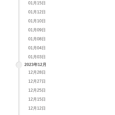
01月15日
01月12日
01月10日
01月09日
01月08日
01月04日
01月03日
2023年12月
12月28日
12月27日
12月25日
12月15日
12月12日