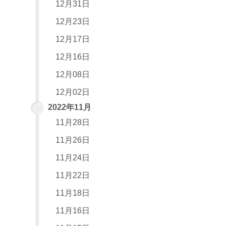
12月31日
12月23日
12月17日
12月16日
12月08日
12月02日
2022年11月
11月28日
11月26日
11月24日
11月22日
11月18日
11月16日