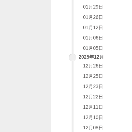
01月29日
01月26日
01月12日
01月06日
01月05日
2025年12月
12月26日
12月25日
12月23日
12月22日
12月11日
12月10日
12月08日