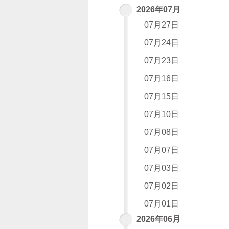
2026年07月
07月27日
07月24日
07月23日
07月16日
07月15日
07月10日
07月08日
07月07日
07月03日
07月02日
07月01日
2026年06月