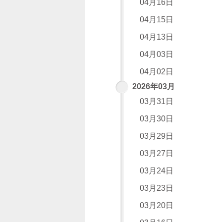
04月16日
04月15日
04月13日
04月03日
04月02日
2026年03月
03月31日
03月30日
03月29日
03月27日
03月24日
03月23日
03月20日