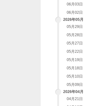
06月03日
06月02日
2026年05月
05月29日
05月28日
05月27日
05月22日
05月19日
05月18日
05月10日
05月09日
2026年04月
04月21日