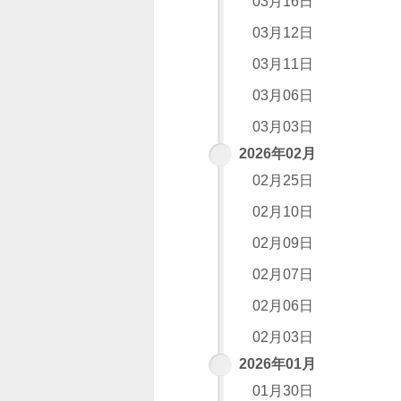
03月16日
03月12日
03月11日
03月06日
03月03日
2026年02月
02月25日
02月10日
02月09日
02月07日
02月06日
02月03日
2026年01月
01月30日