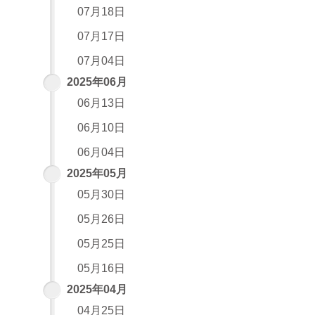
07月18日
07月17日
07月04日
2025年06月
06月13日
06月10日
06月04日
2025年05月
05月30日
05月26日
05月25日
05月16日
2025年04月
04月25日