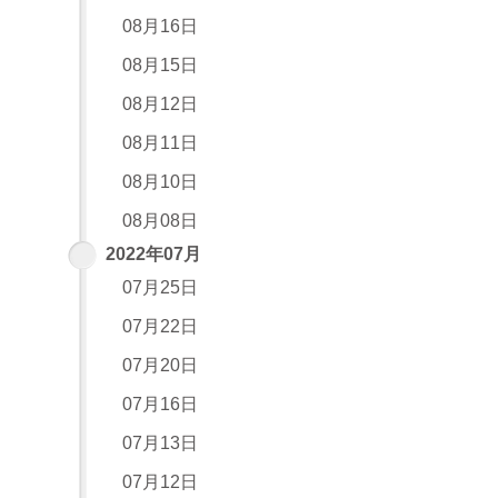
08月16日
08月15日
08月12日
08月11日
08月10日
08月08日
2022年07月
07月25日
07月22日
07月20日
07月16日
07月13日
07月12日