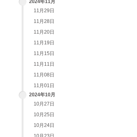
2024年11月
11月29日
11月28日
11月20日
11月19日
11月15日
11月11日
11月08日
11月01日
2024年10月
10月27日
10月25日
10月24日
10月23日