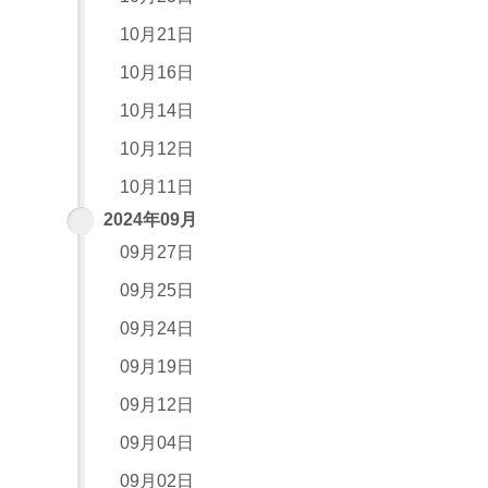
10月21日
10月16日
10月14日
10月12日
10月11日
2024年09月
09月27日
09月25日
09月24日
09月19日
09月12日
09月04日
09月02日