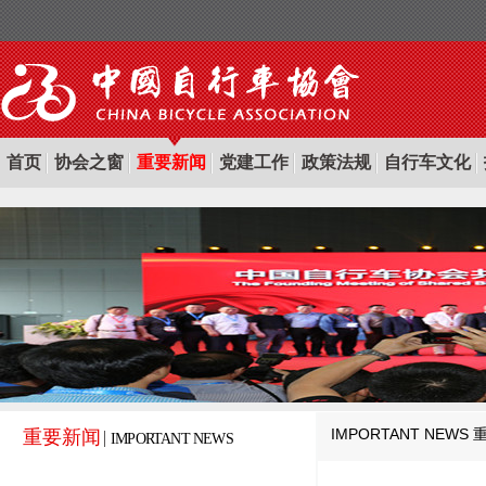
首页
协会之窗
重要新闻
党建工作
政策法规
自行车文化
IMPORTANT NEWS
重要新闻
IMPORTANT NEWS