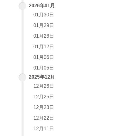
2026年01月
01月30日
01月29日
01月26日
01月12日
01月06日
01月05日
2025年12月
12月26日
12月25日
12月23日
12月22日
12月11日