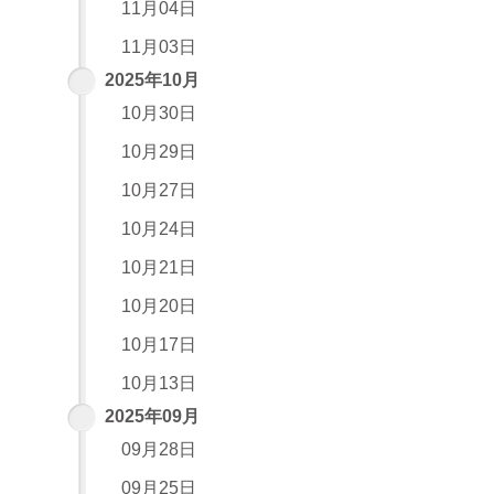
11月04日
11月03日
2025年10月
10月30日
10月29日
10月27日
10月24日
10月21日
10月20日
10月17日
10月13日
2025年09月
09月28日
09月25日