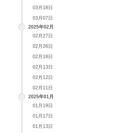
03月18日
03月07日
2025年02月
02月27日
02月26日
02月18日
02月13日
02月12日
02月11日
2025年01月
01月19日
01月17日
01月13日