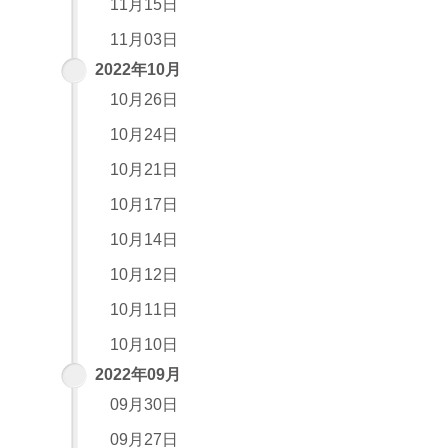
11月15日
11月03日
2022年10月
10月26日
10月24日
10月21日
10月17日
10月14日
10月12日
10月11日
10月10日
2022年09月
09月30日
09月27日