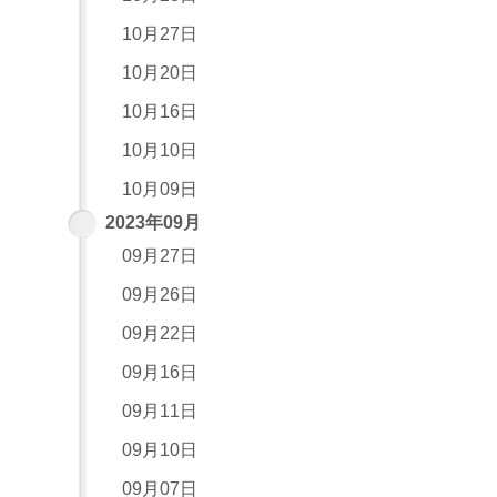
10月27日
10月20日
10月16日
10月10日
10月09日
2023年09月
09月27日
09月26日
09月22日
09月16日
09月11日
09月10日
09月07日