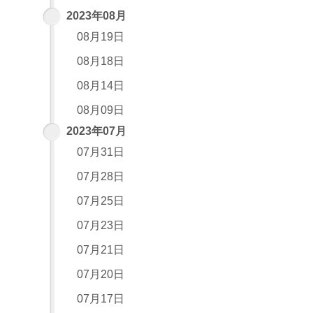
2023年08月
08月19日
08月18日
08月14日
08月09日
2023年07月
07月31日
07月28日
07月25日
07月23日
07月21日
07月20日
07月17日