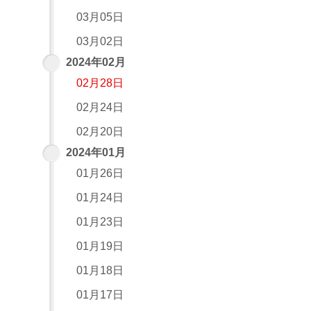
03月05日
03月02日
2024年02月
02月28日
02月24日
02月20日
2024年01月
01月26日
01月24日
01月23日
01月19日
01月18日
01月17日