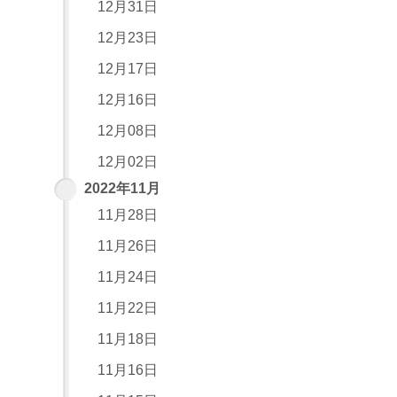
12月31日
12月23日
12月17日
12月16日
12月08日
12月02日
2022年11月
11月28日
11月26日
11月24日
11月22日
11月18日
11月16日