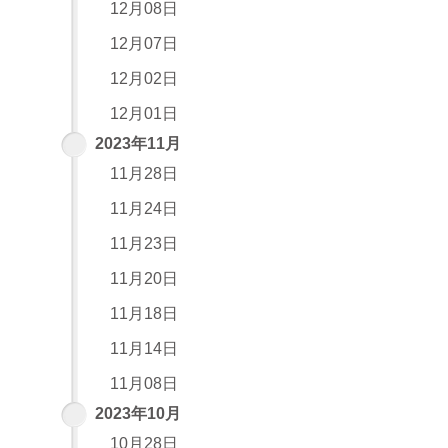
12月08日
12月07日
12月02日
12月01日
2023年11月
11月28日
11月24日
11月23日
11月20日
11月18日
11月14日
11月08日
2023年10月
10月28日