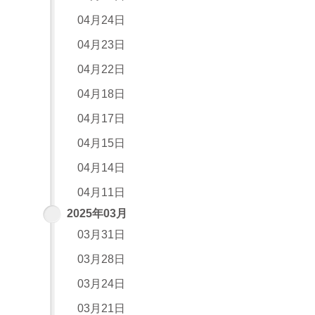
04月24日
04月23日
04月22日
04月18日
04月17日
04月15日
04月14日
04月11日
2025年03月
03月31日
03月28日
03月24日
03月21日