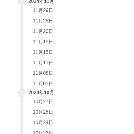
2024年11月
11月29日
11月28日
11月20日
11月19日
11月15日
11月11日
11月08日
11月01日
2024年10月
10月27日
10月25日
10月24日
10月23日