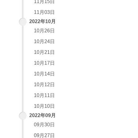
11月15日
11月03日
2022年10月
10月26日
10月24日
10月21日
10月17日
10月14日
10月12日
10月11日
10月10日
2022年09月
09月30日
09月27日