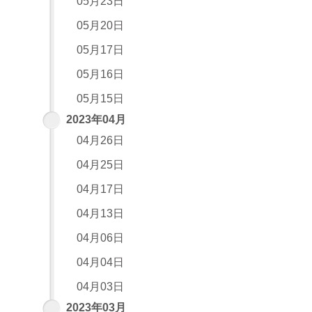
05月23日
05月20日
05月17日
05月16日
05月15日
2023年04月
04月26日
04月25日
04月17日
04月13日
04月06日
04月04日
04月03日
2023年03月