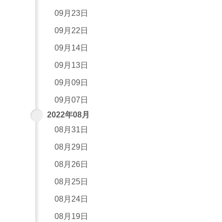
09月23日
09月22日
09月14日
09月13日
09月09日
09月07日
2022年08月
08月31日
08月29日
08月26日
08月25日
08月24日
08月19日