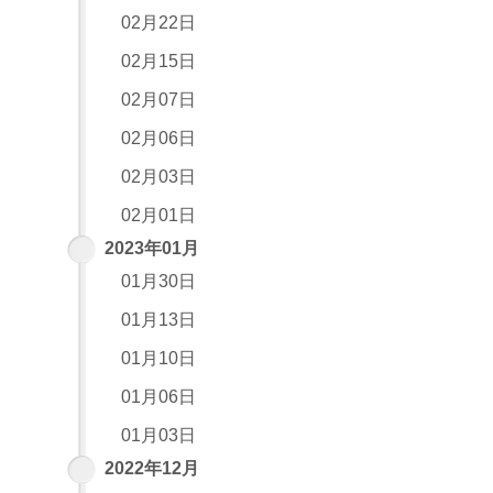
02月22日
02月15日
02月07日
02月06日
02月03日
02月01日
2023年01月
01月30日
01月13日
01月10日
01月06日
01月03日
2022年12月