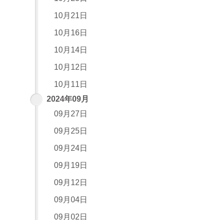
10月21日
10月16日
10月14日
10月12日
10月11日
2024年09月
09月27日
09月25日
09月24日
09月19日
09月12日
09月04日
09月02日