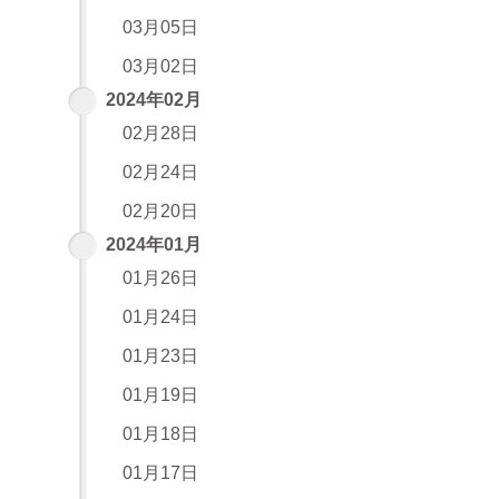
03月05日
03月02日
2024年02月
02月28日
02月24日
02月20日
2024年01月
01月26日
01月24日
01月23日
01月19日
01月18日
01月17日