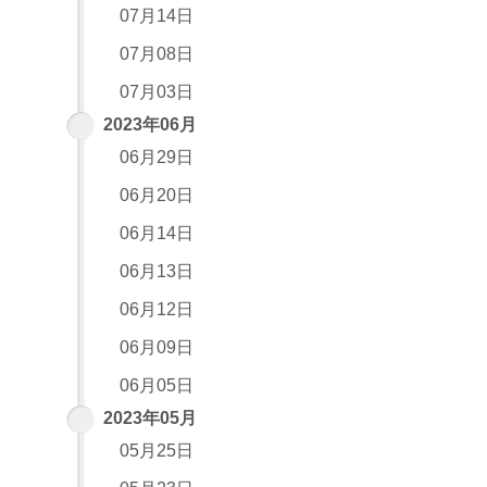
07月14日
07月08日
07月03日
2023年06月
06月29日
06月20日
06月14日
06月13日
06月12日
06月09日
06月05日
2023年05月
05月25日