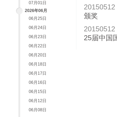
07月01日
20150512
2026年06月
颁奖
06月25日
20150512
06月24日
25届中国
06月23日
06月22日
06月20日
06月18日
06月17日
06月16日
06月15日
06月12日
06月08日