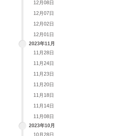
12月08日
12月07日
12月02日
12月01日
2023年11月
11月28日
11月24日
11月23日
11月20日
11月18日
11月14日
11月08日
2023年10月
10月28日