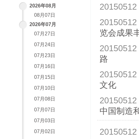
20150512
2026年08月
08月07日
20150512
2026年07月
览会成果
07月27日
07月24日
20150512
07月23日
路
07月16日
20150512
07月15日
文化
07月10日
20150512
07月08日
中国制造
07月07日
07月03日
20150512
07月02日