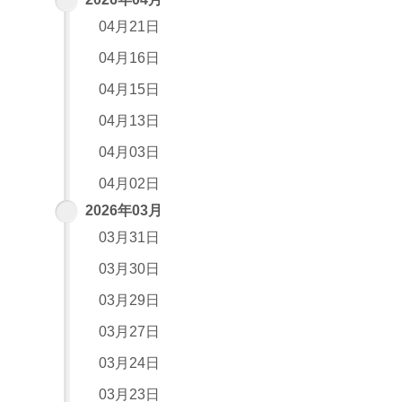
04月21日
04月16日
04月15日
04月13日
04月03日
04月02日
2026年03月
03月31日
03月30日
03月29日
03月27日
03月24日
03月23日