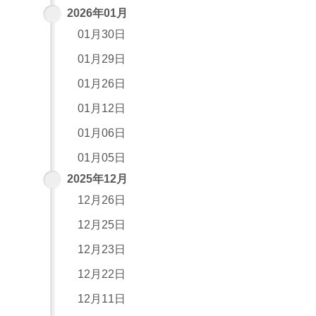
2026年01月
01月30日
01月29日
01月26日
01月12日
01月06日
01月05日
2025年12月
12月26日
12月25日
12月23日
12月22日
12月11日