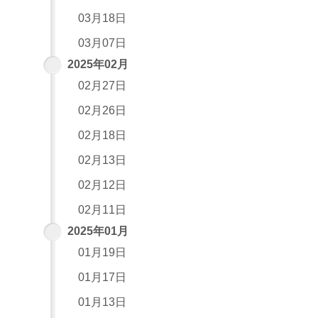
03月18日
03月07日
2025年02月
02月27日
02月26日
02月18日
02月13日
02月12日
02月11日
2025年01月
01月19日
01月17日
01月13日