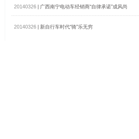
20140326
|
广西南宁电动车经销商“自律承诺”成风尚
20140326
|
新自行车时代“骑”乐无穷