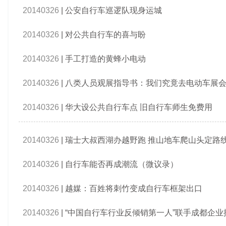
20140326
|
公安自行车巡逻队现身运城
20140326
|
对公共自行车的喜与盼
20140326
|
手工打造的黄蜂小电动
20140326
|
八类人员观展指导书：我们究竟去电动车展
20140326
|
华大设公共自行车点 旧自行车师生免费用
20140326
|
瑞士大叔西湖办越野跑 推山地车爬山头定路
20140326
|
自行车能否再成潮流（微议录）
20140326
|
越媒：百姓将刺竹变成自行车框架出口
20140326
|
“中国自行车行业反倾销第一人”联手成都企