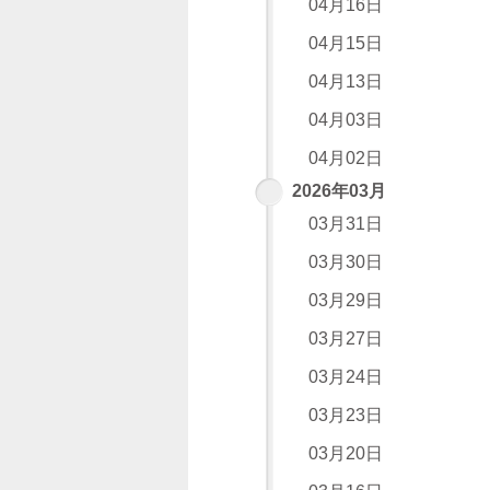
04月16日
04月15日
04月13日
04月03日
04月02日
2026年03月
03月31日
03月30日
03月29日
03月27日
03月24日
03月23日
03月20日