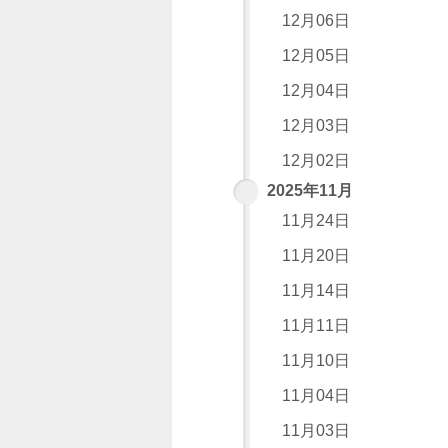
12月06日
12月05日
12月04日
12月03日
12月02日
2025年11月
11月24日
11月20日
11月14日
11月11日
11月10日
11月04日
11月03日