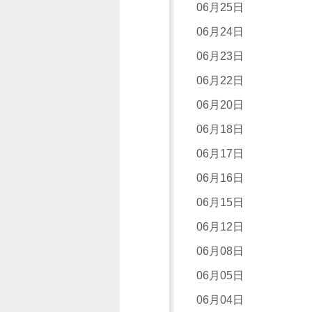
06月25日
06月24日
06月23日
06月22日
06月20日
06月18日
06月17日
06月16日
06月15日
06月12日
06月08日
06月05日
06月04日