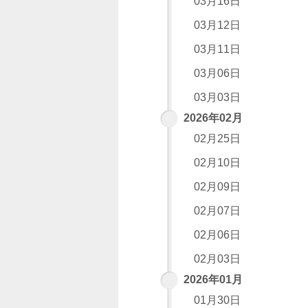
03月16日
03月12日
03月11日
03月06日
03月03日
2026年02月
02月25日
02月10日
02月09日
02月07日
02月06日
02月03日
2026年01月
01月30日