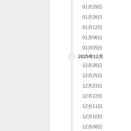
01月29日
01月26日
01月12日
01月06日
01月05日
2025年12月
12月26日
12月25日
12月23日
12月22日
12月11日
12月10日
12月08日