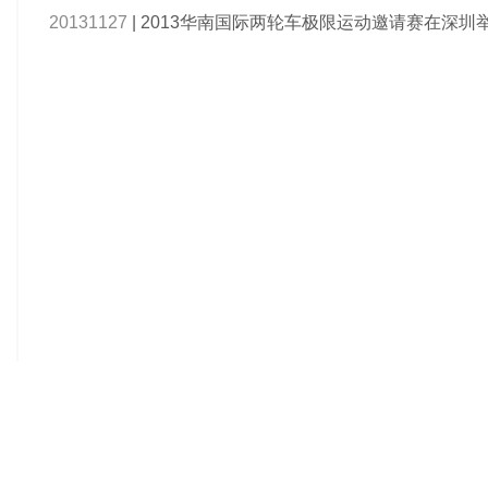
20131127
|
2013华南国际两轮车极限运动邀请赛在深圳