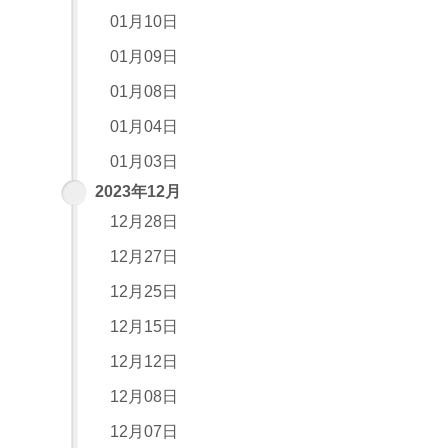
01月10日
01月09日
01月08日
01月04日
01月03日
2023年12月
12月28日
12月27日
12月25日
12月15日
12月12日
12月08日
12月07日