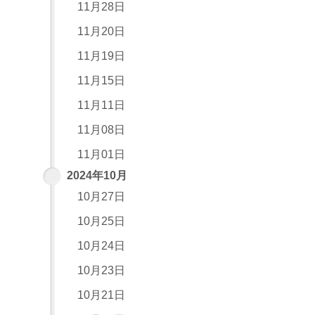
11月28日
11月20日
11月19日
11月15日
11月11日
11月08日
11月01日
2024年10月
10月27日
10月25日
10月24日
10月23日
10月21日