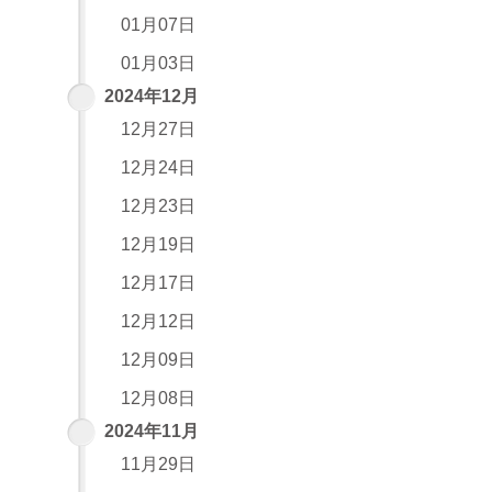
01月07日
01月03日
2024年12月
12月27日
12月24日
12月23日
12月19日
12月17日
12月12日
12月09日
12月08日
2024年11月
11月29日