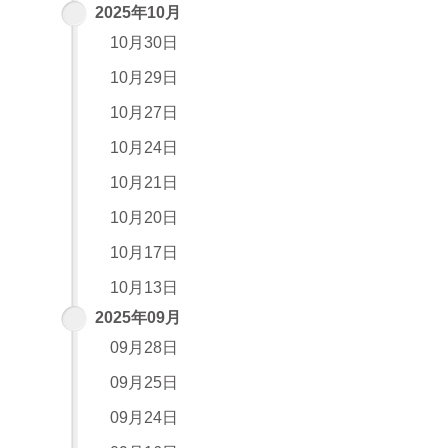
2025年10月
10月30日
10月29日
10月27日
10月24日
10月21日
10月20日
10月17日
10月13日
2025年09月
09月28日
09月25日
09月24日