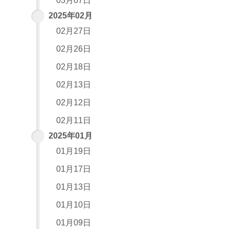
03月07日
2025年02月
02月27日
02月26日
02月18日
02月13日
02月12日
02月11日
2025年01月
01月19日
01月17日
01月13日
01月10日
01月09日