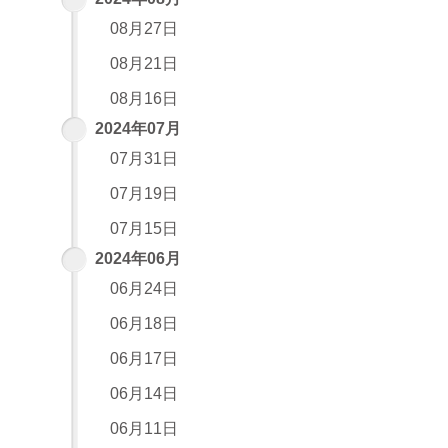
08月27日
08月21日
08月16日
2024年07月
07月31日
07月19日
07月15日
2024年06月
06月24日
06月18日
06月17日
06月14日
06月11日