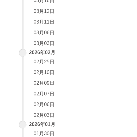
03月16日
03月12日
03月11日
03月06日
03月03日
2026年02月
02月25日
02月10日
02月09日
02月07日
02月06日
02月03日
2026年01月
01月30日