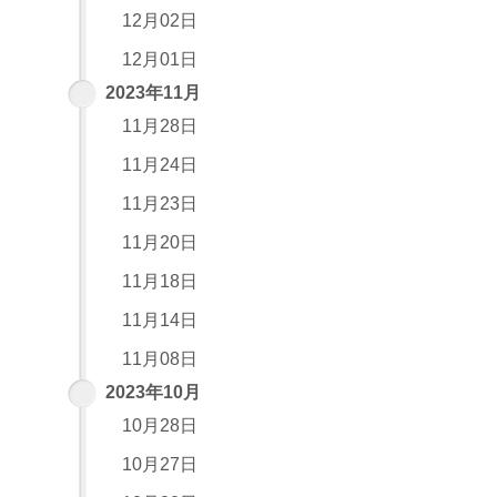
12月02日
12月01日
2023年11月
11月28日
11月24日
11月23日
11月20日
11月18日
11月14日
11月08日
2023年10月
10月28日
10月27日