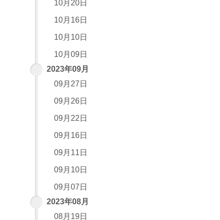
10月20日
10月16日
10月10日
10月09日
2023年09月
09月27日
09月26日
09月22日
09月16日
09月11日
09月10日
09月07日
2023年08月
08月19日