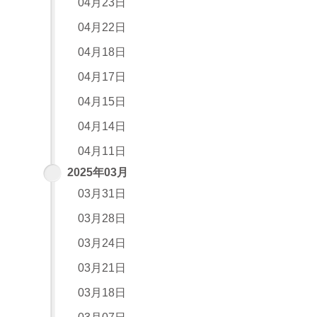
04月23日
04月22日
04月18日
04月17日
04月15日
04月14日
04月11日
2025年03月
03月31日
03月28日
03月24日
03月21日
03月18日