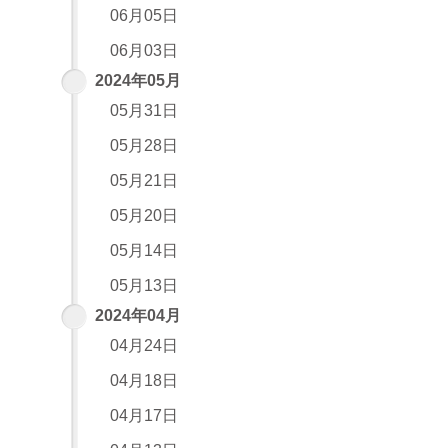
06月05日
06月03日
2024年05月
05月31日
05月28日
05月21日
05月20日
05月14日
05月13日
2024年04月
04月24日
04月18日
04月17日