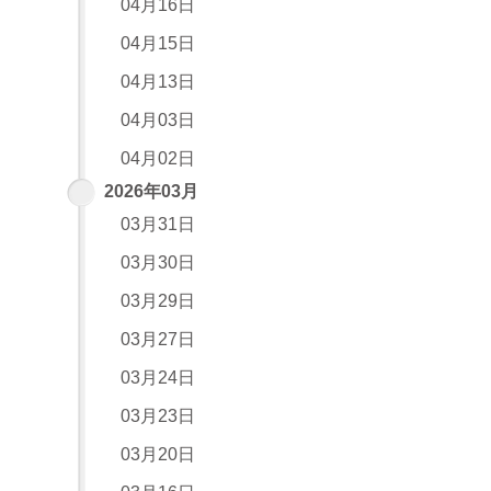
04月16日
04月15日
04月13日
04月03日
04月02日
2026年03月
03月31日
03月30日
03月29日
03月27日
03月24日
03月23日
03月20日