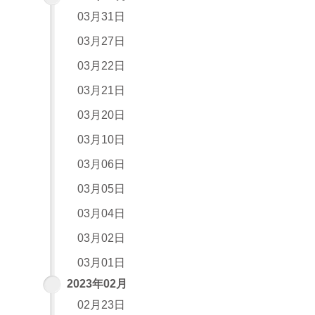
03月31日
03月27日
03月22日
03月21日
03月20日
03月10日
03月06日
03月05日
03月04日
03月02日
03月01日
2023年02月
02月23日