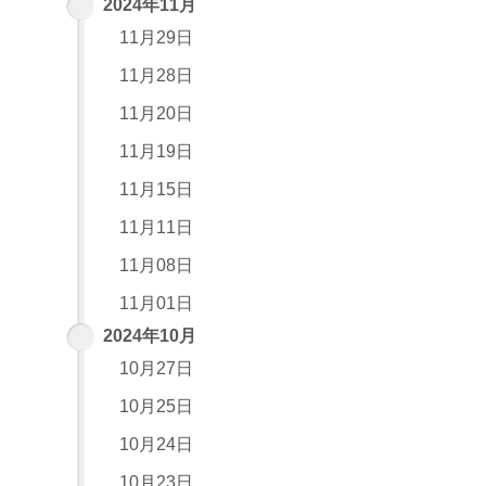
2024年11月
11月29日
11月28日
11月20日
11月19日
11月15日
11月11日
11月08日
11月01日
2024年10月
10月27日
10月25日
10月24日
10月23日