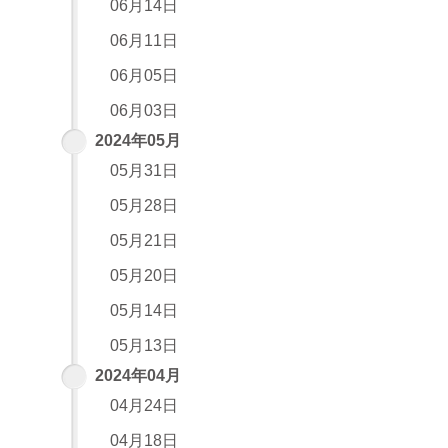
06月14日
06月11日
06月05日
06月03日
2024年05月
05月31日
05月28日
05月21日
05月20日
05月14日
05月13日
2024年04月
04月24日
04月18日