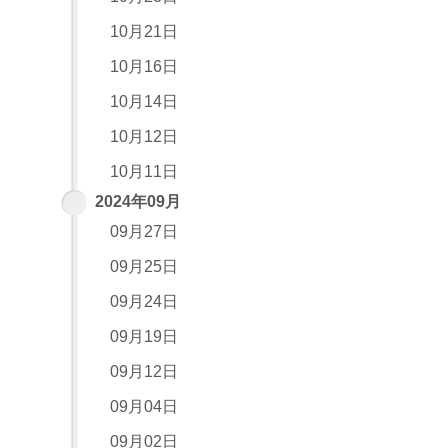
10月21日
10月16日
10月14日
10月12日
10月11日
2024年09月
09月27日
09月25日
09月24日
09月19日
09月12日
09月04日
09月02日