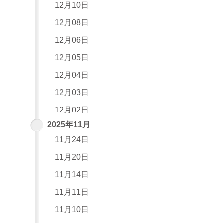
12月10日
12月08日
12月06日
12月05日
12月04日
12月03日
12月02日
2025年11月
11月24日
11月20日
11月14日
11月11日
11月10日