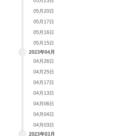
05月23日
05月20日
05月17日
05月16日
05月15日
2023年04月
04月26日
04月25日
04月17日
04月13日
04月06日
04月04日
04月03日
2023年03月