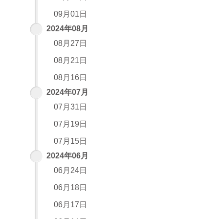
09月01日
2024年08月
08月27日
08月21日
08月16日
2024年07月
07月31日
07月19日
07月15日
2024年06月
06月24日
06月18日
06月17日