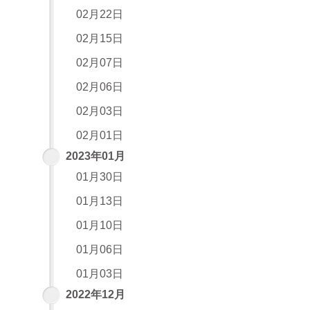
02月22日
02月15日
02月07日
02月06日
02月03日
02月01日
2023年01月
01月30日
01月13日
01月10日
01月06日
01月03日
2022年12月