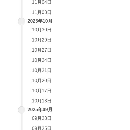
11月04日
11月03日
2025年10月
10月30日
10月29日
10月27日
10月24日
10月21日
10月20日
10月17日
10月13日
2025年09月
09月28日
09月25日