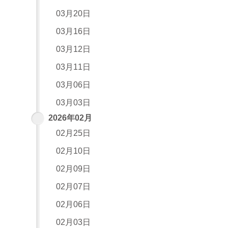
03月20日
03月16日
03月12日
03月11日
03月06日
03月03日
2026年02月
02月25日
02月10日
02月09日
02月07日
02月06日
02月03日