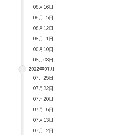
08月16日
08月15日
08月12日
08月11日
08月10日
08月08日
2022年07月
07月25日
07月22日
07月20日
07月16日
07月13日
07月12日