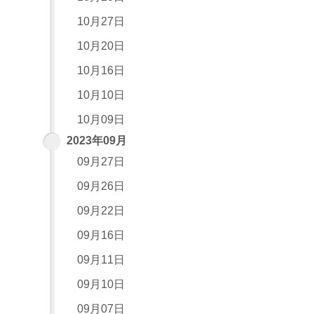
10月27日
10月20日
10月16日
10月10日
10月09日
2023年09月
09月27日
09月26日
09月22日
09月16日
09月11日
09月10日
09月07日