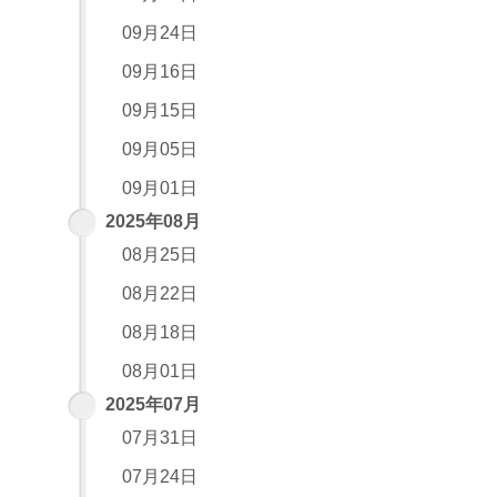
09月24日
09月16日
09月15日
09月05日
09月01日
2025年08月
08月25日
08月22日
08月18日
08月01日
2025年07月
07月31日
07月24日