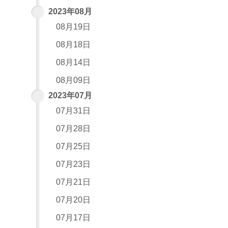
2023年08月
08月19日
08月18日
08月14日
08月09日
2023年07月
07月31日
07月28日
07月25日
07月23日
07月21日
07月20日
07月17日