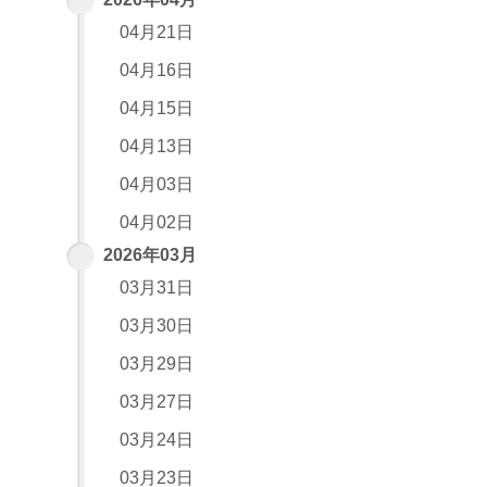
04月21日
04月16日
04月15日
04月13日
04月03日
04月02日
2026年03月
03月31日
03月30日
03月29日
03月27日
03月24日
03月23日