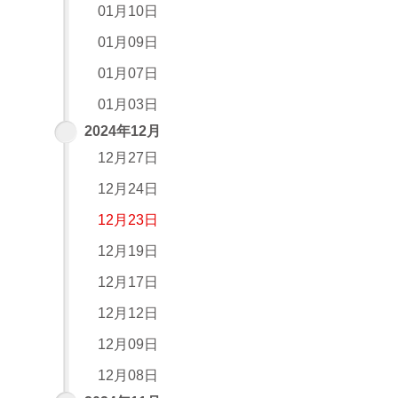
01月10日
01月09日
01月07日
01月03日
2024年12月
12月27日
12月24日
12月23日
12月19日
12月17日
12月12日
12月09日
12月08日