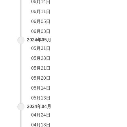
06月14日
06月11日
06月05日
06月03日
2024年05月
05月31日
05月28日
05月21日
05月20日
05月14日
05月13日
2024年04月
04月24日
04月18日