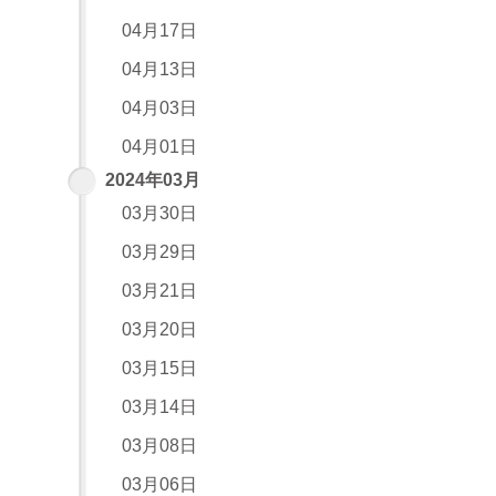
04月17日
04月13日
04月03日
04月01日
2024年03月
03月30日
03月29日
03月21日
03月20日
03月15日
03月14日
03月08日
03月06日