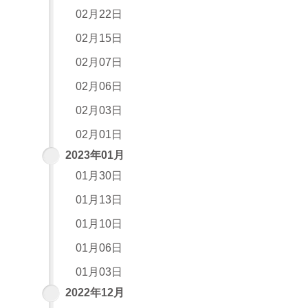
02月22日
02月15日
02月07日
02月06日
02月03日
02月01日
2023年01月
01月30日
01月13日
01月10日
01月06日
01月03日
2022年12月