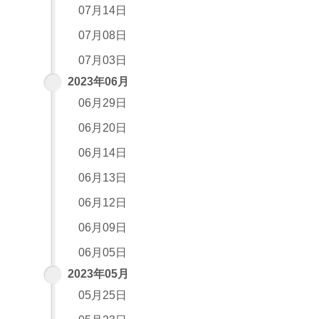
07月14日
07月08日
07月03日
2023年06月
06月29日
06月20日
06月14日
06月13日
06月12日
06月09日
06月05日
2023年05月
05月25日