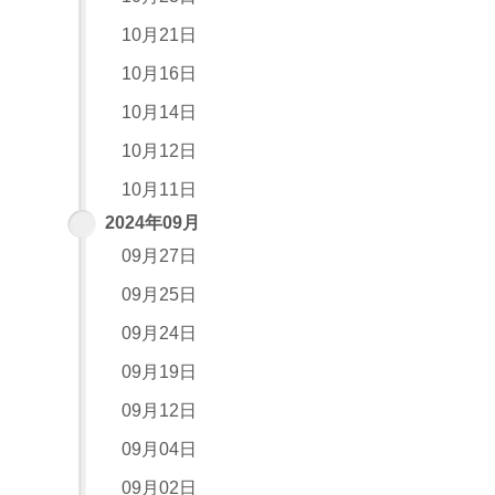
10月21日
10月16日
10月14日
10月12日
10月11日
2024年09月
09月27日
09月25日
09月24日
09月19日
09月12日
09月04日
09月02日