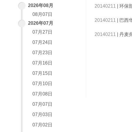
2026年08月
20140211
|
环保
08月07日
20140211
|
巴西
2026年07月
07月27日
20140211
|
丹麦
07月24日
07月23日
07月16日
07月15日
07月10日
07月08日
07月07日
07月03日
07月02日