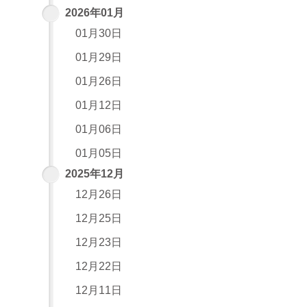
2026年01月
01月30日
01月29日
01月26日
01月12日
01月06日
01月05日
2025年12月
12月26日
12月25日
12月23日
12月22日
12月11日