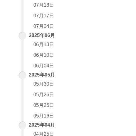
07月18日
07月17日
07月04日
2025年06月
06月13日
06月10日
06月04日
2025年05月
05月30日
05月26日
05月25日
05月16日
2025年04月
04月25日