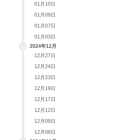
01月10日
01月09日
01月07日
01月03日
2024年12月
12月27日
12月24日
12月23日
12月19日
12月17日
12月12日
12月09日
12月08日