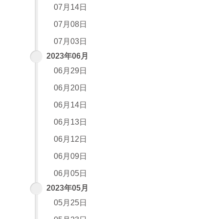
07月14日
07月08日
07月03日
2023年06月
06月29日
06月20日
06月14日
06月13日
06月12日
06月09日
06月05日
2023年05月
05月25日