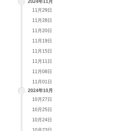
2024年11月
11月29日
11月28日
11月20日
11月19日
11月15日
11月11日
11月08日
11月01日
2024年10月
10月27日
10月25日
10月24日
10月23日