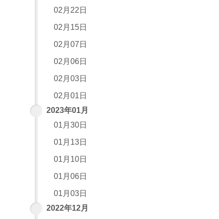
02月22日
02月15日
02月07日
02月06日
02月03日
02月01日
2023年01月
01月30日
01月13日
01月10日
01月06日
01月03日
2022年12月