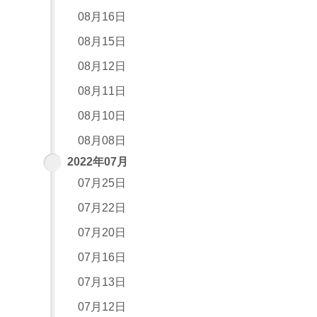
08月16日
08月15日
08月12日
08月11日
08月10日
08月08日
2022年07月
07月25日
07月22日
07月20日
07月16日
07月13日
07月12日