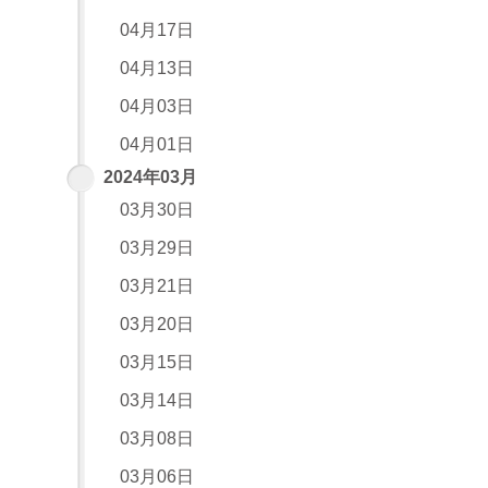
04月17日
04月13日
04月03日
04月01日
2024年03月
03月30日
03月29日
03月21日
03月20日
03月15日
03月14日
03月08日
03月06日