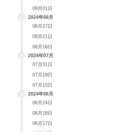
09月01日
2024年08月
08月27日
08月21日
08月16日
2024年07月
07月31日
07月19日
07月15日
2024年06月
06月24日
06月18日
06月17日