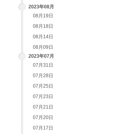
2023年08月
08月19日
08月18日
08月14日
08月09日
2023年07月
07月31日
07月28日
07月25日
07月23日
07月21日
07月20日
07月17日