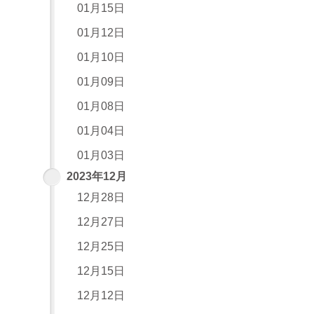
01月15日
01月12日
01月10日
01月09日
01月08日
01月04日
01月03日
2023年12月
12月28日
12月27日
12月25日
12月15日
12月12日