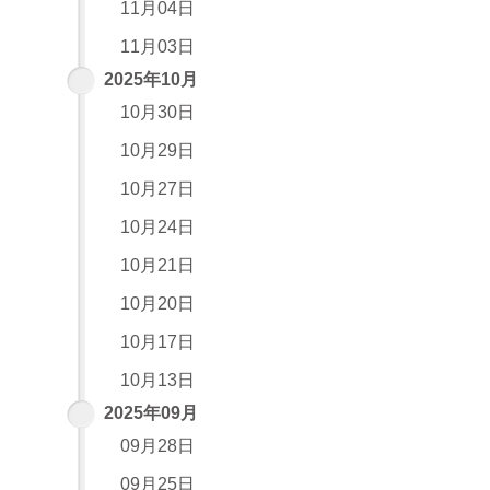
11月04日
11月03日
2025年10月
10月30日
10月29日
10月27日
10月24日
10月21日
10月20日
10月17日
10月13日
2025年09月
09月28日
09月25日