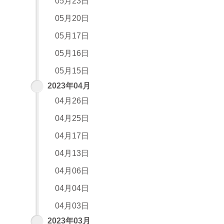
05月23日
05月20日
05月17日
05月16日
05月15日
2023年04月
04月26日
04月25日
04月17日
04月13日
04月06日
04月04日
04月03日
2023年03月