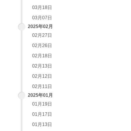
03月18日
03月07日
2025年02月
02月27日
02月26日
02月18日
02月13日
02月12日
02月11日
2025年01月
01月19日
01月17日
01月13日