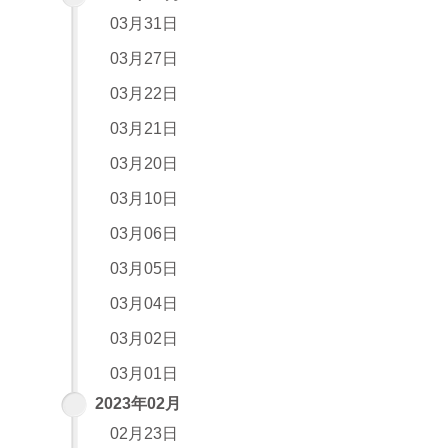
03月31日
03月27日
03月22日
03月21日
03月20日
03月10日
03月06日
03月05日
03月04日
03月02日
03月01日
2023年02月
02月23日