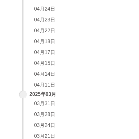
04月24日
04月23日
04月22日
04月18日
04月17日
04月15日
04月14日
04月11日
2025年03月
03月31日
03月28日
03月24日
03月21日