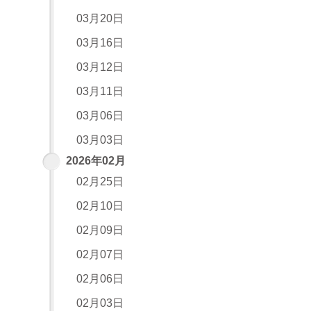
03月20日
03月16日
03月12日
03月11日
03月06日
03月03日
2026年02月
02月25日
02月10日
02月09日
02月07日
02月06日
02月03日