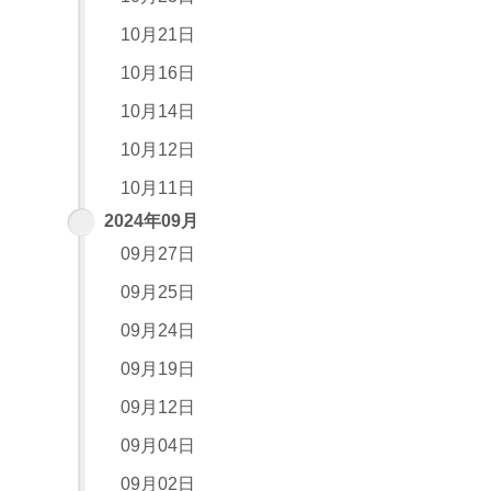
10月21日
10月16日
10月14日
10月12日
10月11日
2024年09月
09月27日
09月25日
09月24日
09月19日
09月12日
09月04日
09月02日