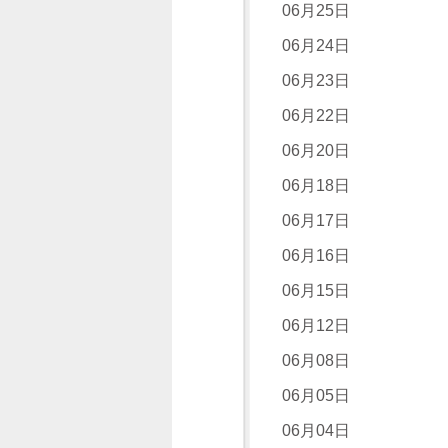
06月25日
06月24日
06月23日
06月22日
06月20日
06月18日
06月17日
06月16日
06月15日
06月12日
06月08日
06月05日
06月04日