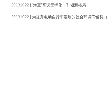
20131022
|
“海宝”高调无镉化，引领新格局
20131022
|
为提升电动自行车发展的社会环境不懈努力