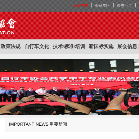
入会申请
会员专区
杂志征订
政策法规
自行车文化
技术/标准/培训
新国标实施
展会信息
IMPORTANT NEWS
重要新闻